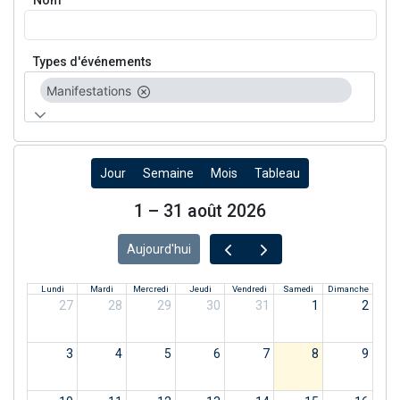
Nom
Types d'événements
Manifestations
Jour
Semaine
Mois
Tableau
1 – 31 août 2026
Aujourd'hui
Lundi
Mardi
Mercredi
Jeudi
Vendredi
Samedi
Dimanche
27
28
29
30
31
1
2
3
4
5
6
7
8
9