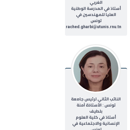
الغربي
أستاذ في المدرسة الوطنية
العليا للمهندسين في
تونس
rached.gharbi@utunis.rnu.tn
النائب الثاني لرئيس جامعة
تونس : الأستاذة آمنة
بلطيف
أستاذ في كلية العلوم
الإنسانية والاجتماعية في
تونس