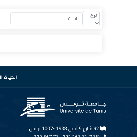
نوع
الحياة ا
92 شارع 9 أبريل 1938 -1007 تونس