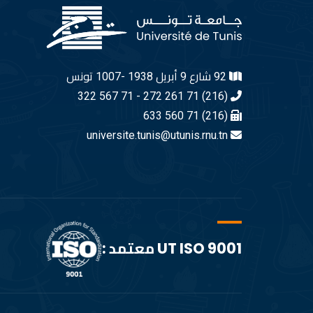
92 شارع 9 أبريل 1938 -1007 تونس
(216) 71 261 272 - 71 567 322
(216) 71 560 633
universite.tunis@utunis.rnu.tn
UT ISO 9001 معتمد :