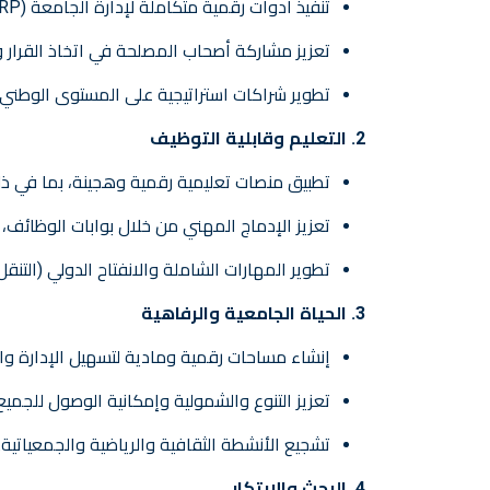
تنفيذ أدوات رقمية متكاملة لإدارة الجامعة (ERP، منصات المتابعة، الأمن السيبراني).
تعزيز مشاركة أصحاب المصلحة في اتخاذ القرار وا
تطوير شراكات استراتيجية على المستوى الوطني 
2. التعليم وقابلية التوظيف
تطبيق منصات تعليمية رقمية وهجينة، بما في ذلك
تعزيز الإدماج المهني من خلال بوابات الوظائف، 
تطوير المهارات الشاملة والانفتاح الدولي (التنق
3. الحياة الجامعية والرفاهية
إنشاء مساحات رقمية ومادية لتسهيل الإدارة وا
تعزيز التنوع والشمولية وإمكانية الوصول للجميع
تشجيع الأنشطة الثقافية والرياضية والجمعياتية.
4. البحث والابتكار