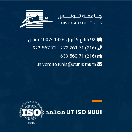
92 شارع 9 أبريل 1938 -1007 تونس
(216) 71 261 272 - 71 567 322
(216) 71 560 633
universite.tunis@utunis.rnu.tn
UT ISO 9001 معتمد :