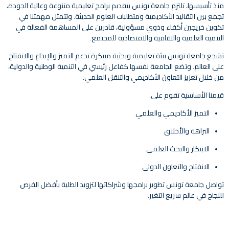
منذ تأسيسها، تلتزم جامعة تونس بتقديم برامج تعليمية متنوعة وعالية الجودة،
تجمع بين التقاليد الأكاديمية ومتطلبات العلوم الحديثة. وتتمثل مهمتنا في
تكوين خريجين أكفاء وذوي مسؤولية، قادرين على المساهمة الفعالة في
التنمية العلمية والثقافية والاقتصادية للمجتمع.
تشجع جامعة تونس بيئة تعليمية وبحثية مبتكرة تدعم التميز والإبداع والانفتاح
على العالم. وتضع الجامعة نفسها كفاعل رئيسي في التنمية الوطنية والدولية،
من خلال تعزيز التعاون الأكاديمي والتنقل العلمي.
قيمنا الأساسية تقوم على:
التميز الأكاديمي والعلمي
النزاهة والأخلاق
الابتكار والبحث العلمي
الانفتاح والتعاون الدولي
تواصل جامعة تونس تطوير برامجها وشراكاتها لتزويد الطلبة بأفضل الفرص
للنجاح في عالم سريع التغير.