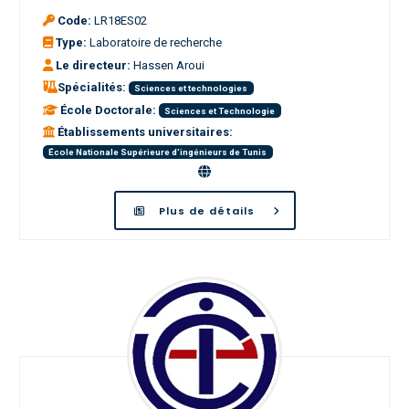
Code:
LR18ES02
Type:
Laboratoire de recherche
Le directeur:
Hassen Aroui
Spécialités:
Sciences et technologies
École Doctorale:
Sciences et Technologie
Établissements universitaires:
École Nationale Supérieure d'ingénieurs de Tunis
Plus de détails