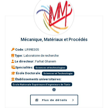
Mécanique, Matériaux et Procédés
Code:
LR99ES05
Type:
Laboratoire de recherche
Le directeur:
Farhat Ghanem
Spécialités:
Sciences et technologies
École Doctorale:
Sciences et Technologie
Établissements universitaires:
École Nationale Supérieure d'ingénieurs de Tunis
Plus de détails