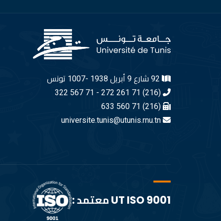
92 شارع 9 أبريل 1938 -1007 تونس
(216) 71 261 272 - 71 567 322
(216) 71 560 633
universite.tunis@utunis.rnu.tn
UT ISO 9001 معتمد :