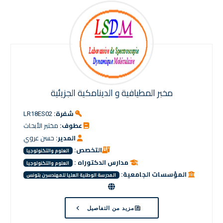
مخبر المطيافية و الدينامكية الجزيئية
شفرة:
LR18ES02
عطوف:
مختبر الأبحاث
المدير:
حسن عروي
التخصص:
العلوم والتكنولوجيا
مدارس الدكتوراه :
العلوم والتكنولوجيا
المؤسسات الجامعية:
المدرسة الوطنية العليا للمهندسين بتونس
مزيد من التفاصيل