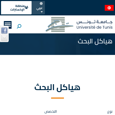
منطقة
عربي
الإكسترانت
هياكل البحث
هياكل البحث
نوع
التخصص